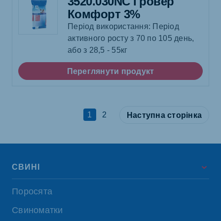
3520.030NC Гровер
Комфорт 3%
Період використання: Період
активного росту з 70 по 105 день,
або з 28,5 - 55кг
Переглянути продукт
1
2
Наступна сторінка
СВИНІ
Поросята
Свиноматки