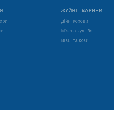
Я
ЖУЙНІ ТВАРИНИ
ери
Дійні корови
ки
М'ясна худоба
Вівці та кози