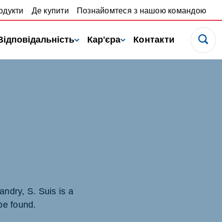
одукти
Де купити
Познайомтеся з нашою командою
Відповідальність
Кар'єра
Контакти
andry, S. Suis is a
 be found.