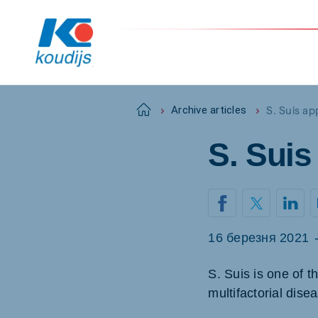
S. Suis a
Home
Archive articles
S. Sui
Global
English
16 березня 2021
Netherlands
Pola
Dutch
Polish
S. Suis is one of t
multifactorial dise
Czech Republic
Spai
Czech
Spanis