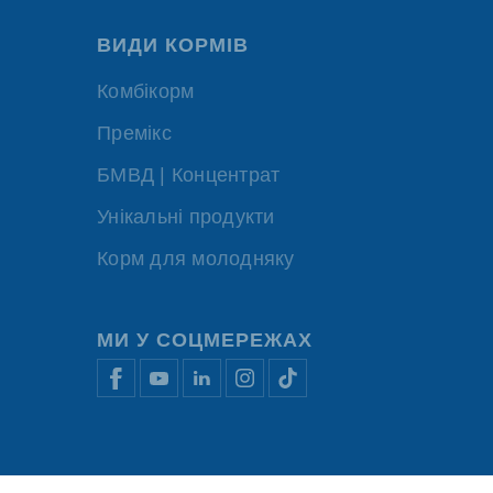
ВИДИ КОРМІВ
Комбікорм
Премікс
БМВД | Концентрат
Унікальні продукти
Корм для молодняку
МИ У СОЦМЕРЕЖАХ