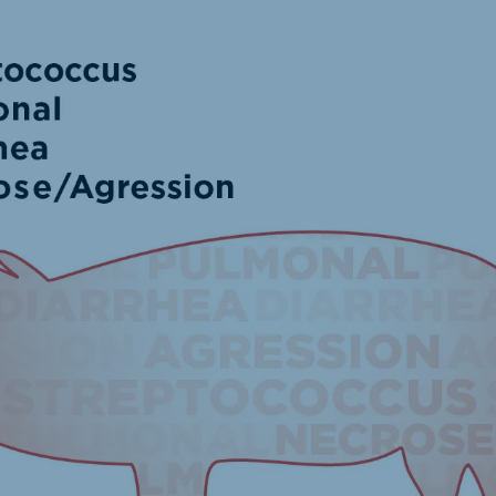
akia
mar
Indonesia
e
Indonesian
 Africa
Ghana (Koudijs)
English
pia (Koudijs)