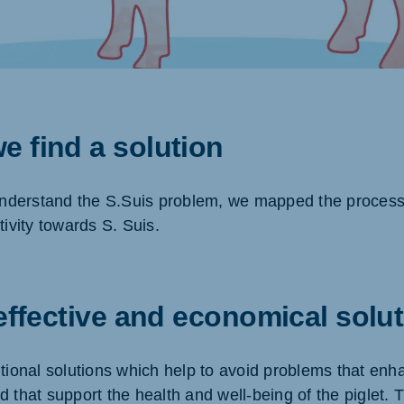
ne (Koudijs)
Russia (Koudijs)
an
Russian
e find a solution
 understand the S.Suis problem, we mapped the processe
tivity towards S. Suis.
 effective and economical solu
tional solutions which help to avoid problems that enha
d that support the health and well-being of the piglet.