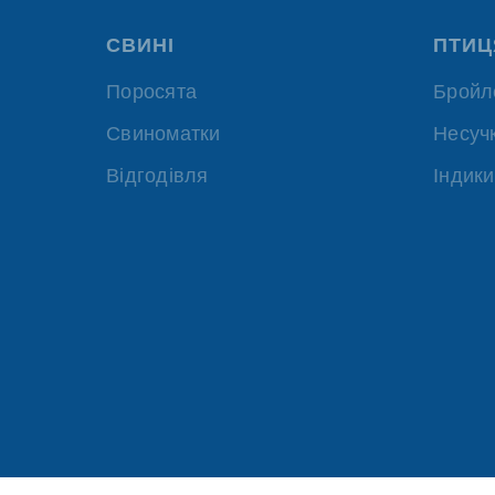
СВИНІ
ПТИЦ
Поросята
Бройл
Свиноматки
Несуч
Відгодівля
Індики