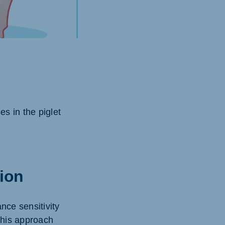
s in the piglet
tion
nce sensitivity
 This approach