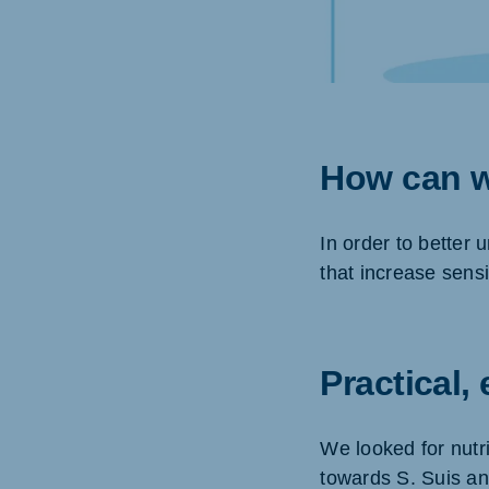
Brasil
Ukrai
Portuguese
Ukraini
How can w
Koudijs Export
English
In order to better
that increase sensi
Practical,
We looked for nutri
towards S. Suis an