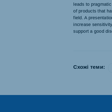
leads to pragmatic
of products that h
field. A presentati
increase sensitivit
support a good dis
Схожі теми: