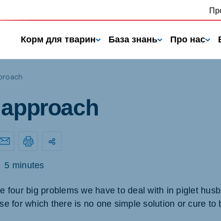
Пр
Корм для тварин
База знань
Про нас
pproach
s approach
-
5 minutes
nd
Portugal
Portuguese
he four big problems we have to deal with in piglet husb
ase for which there is no one simple solution or cure to
n
Serbia
h
Serbian