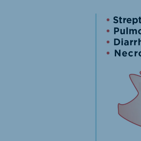
Hungary
Slov
Hungarian
Slovak
Vietnam
Myan
Vietnamese
Burmes
Philippines
India
English
English
South Africa
South
Afrikaans
English
Egypt (Koudijs)
Ethio
English
English