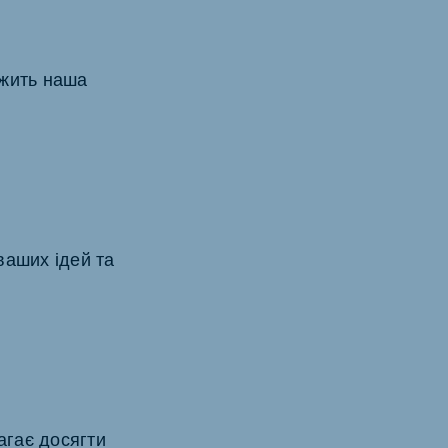
ежить наша
ваших ідей та
агає досягти