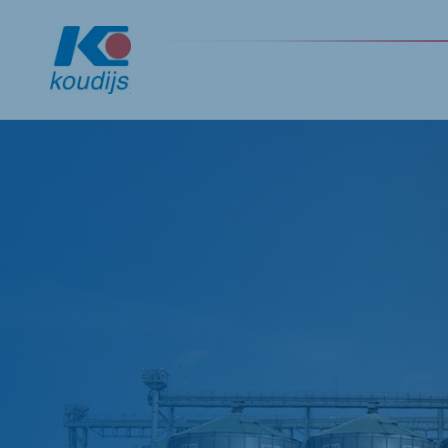
Global
English
Netherlands
Pola
Dutch
Polish
Czech Republic
Spai
Czech
Spanis