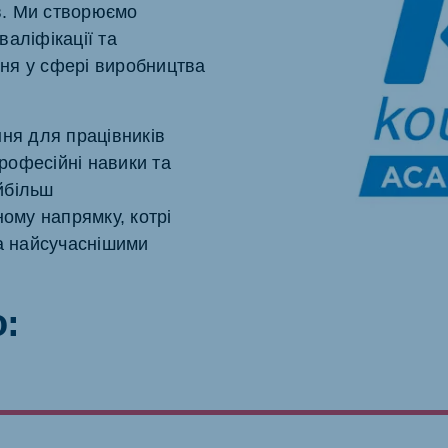
ів. Ми створюємо
аліфікації та
ня у сфері виробництва
ne (Koudijs)
Russia (Koudijs)
ня для працівників
an
Russian
професійні навики та
айбільш
ному напрямку, котрі
за найсучаснішими
: