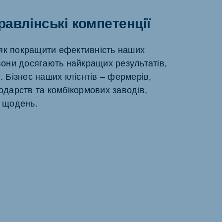
авлінські компетенції
як покращити ефективність наших
 вони досягають найкращих результатів,
. Бізнес наших клієнтів – фермерів,
одарств та комбікормових заводів,
ь щодень.