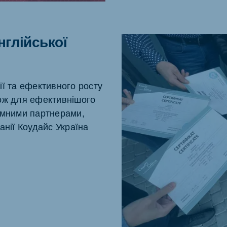
глійської
ї та ефективного росту
акож для ефективнішого
емними партнерами,
анії Коудайс Україна