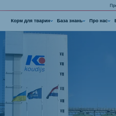
Пр
Корм для тварин
База знань
Про нас
nd
Portugal
Portuguese
n
Serbia
h
Serbian