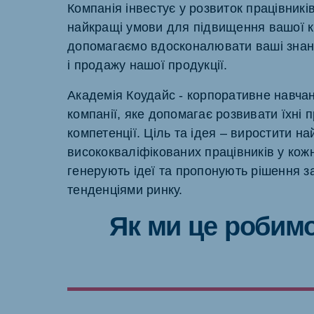
Компанія інвестує у розвиток працівник
найкращі умови для підвищення вашої кв
допомагаємо вдосконалювати ваші знан
і продажу нашої продукції.
Brasil
Ukrai
Академія Коудайс - корпоративне навчан
Portuguese
Ukraini
компанії, яке допомагає розвивати їхні 
Koudijs Export
компетенції. Ціль та ідея – виростити н
English
висококваліфікованих працівників у кож
генерують ідеї та пропонують рішення 
тенденціями ринку.
Як ми це робимо