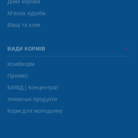
Дійні корови
М'ясна худоба
Вівці та кози
ВИДИ КОРМІВ
Комбікорм
Премікс
БМВД | Концентрат
Унікальні продукти
Корм для молодняку