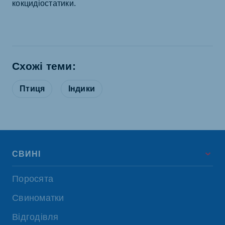
кокцидіостатики.
Схожі теми:
Птиця
Індики
СВИНІ
Поросята
Свиноматки
Відгодівля