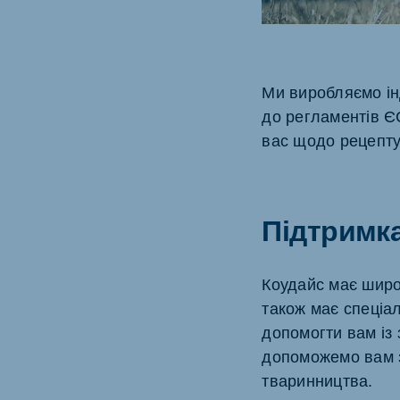
Ми виробляємо ін
Brasil
Ukrai
до регламентів Є
Portuguese
Ukraini
вас щодо рецепту
Koudijs Export
English
Підтримка
Коудайс має широк
також має спеціал
допомогти вам із 
допоможемо вам зн
тваринництва.