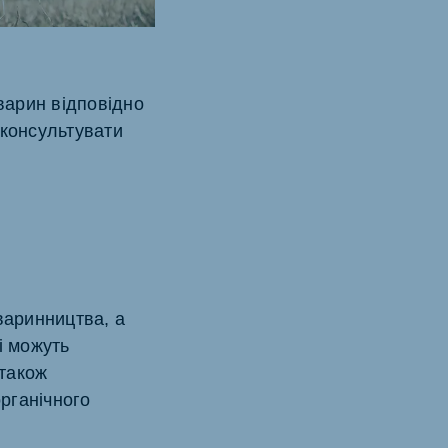
варин відповідно
оконсультувати
тваринництва, а
і можуть
 також
органічного