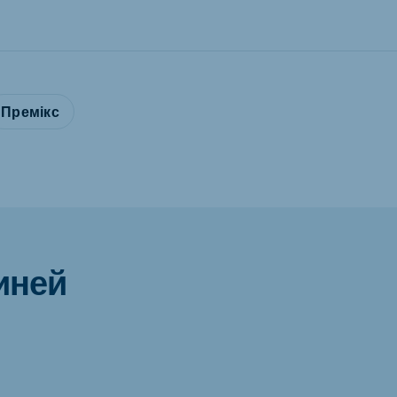
Премікс
виней