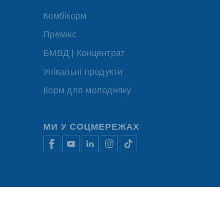
Комбікорм
Премікс
БМВД | Концентрат
Унікальні продукти
Корм для молодняку
МИ У СОЦМЕРЕЖАХ
икористання файлів cookie
Фінансова звітність