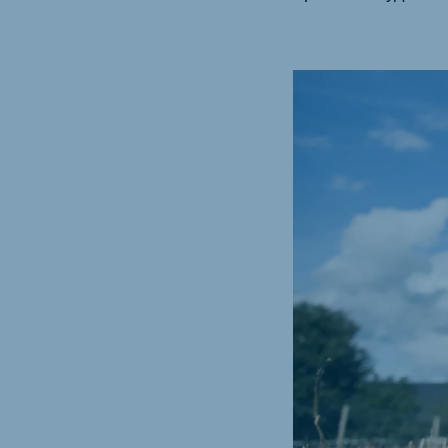
Hungary
Slov
Hungarian
Slovak
Vietnam
Myan
Vietnamese
Burmes
Philippines
India
English
English
South Africa
South
Afrikaans
English
Egypt (Koudijs)
Ethio
English
English