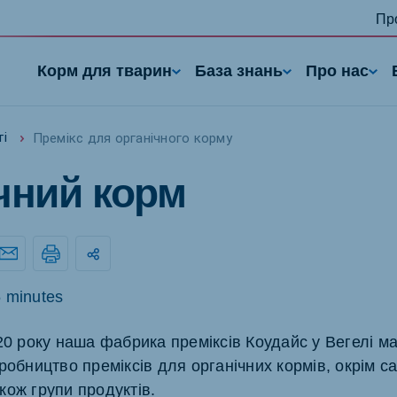
Пр
Корм для тварин
База знань
Про нас
Премікс для органічного корму
ті
чний корм
 minutes
nd
Portugal
Portuguese
20 року наша фабрика преміксів Коудайс у Вегелі ма
робництво преміксів для органічних кормів, окрім с
n
Serbia
h
Serbian
кож групи продуктів.