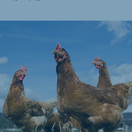
akia
mar
Indonesia
e
Indonesian
 Africa
Ghana (Koudijs)
English
pia (Koudijs)