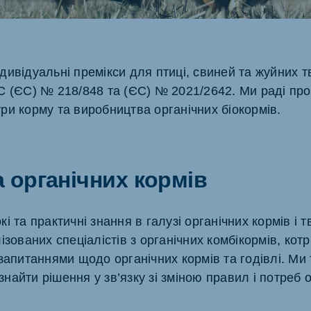
дивідуальні премікси для птиці, свиней та жуйних т
ne (Koudijs)
Russia (Koudijs)
С (ЄС) № 218/848 та (ЄС) № 2021/2642. Ми раді пр
an
Russian
ри корму та виробництва органічних біокормів.
 органічних кормів
і та практичні знання в галузі органічних кормів і 
ізованих спеціалістів з органічних комбікормів, котр
запитаннями щодо органічних кормів та годівлі. Ми
айти рішення у зв’язку зі зміною правил і потреб 