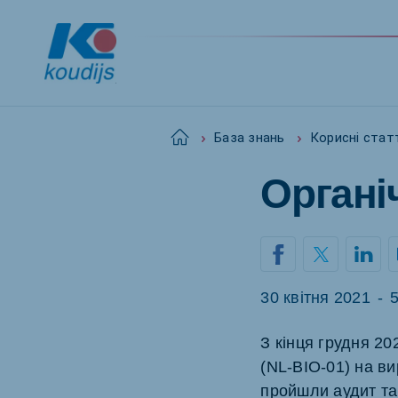
Home
База знань
Корисні стат
Органі
Global
English
30 квітня 2021
-
5
Netherlands
Pola
Dutch
Polish
З кінця грудня 20
(NL-BIO-01) на ви
Czech Republic
Spai
Czech
Spanis
пройшли аудит та