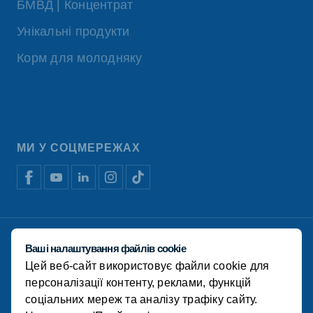
БМВД | Концентрат
Унікальні продукти
Корм для молодняку
МИ У СОЦМЕРЕЖАХ
Відмова від відповідальності
Ваші налаштування файлів cookie
Політика конфіденційності
Цей веб-сайт використовує файли cookie для
Політика використання файлів cookie
Фінансова звітність
персоналізації контенту, реклами, функцій
соціальних мереж та аналізу трафіку сайту.
© Koudijs 2022