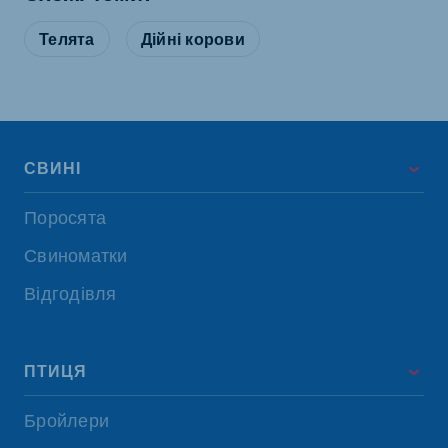
Телята
Дійні корови
СВИНІ
Поросята
Свиноматки
Відгодівля
ПТИЦЯ
Бройлери