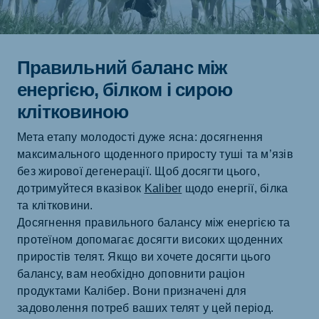
Правильний баланс між
енергією, білком і сирою
клітковиною
Мета етапу молодості дуже ясна: досягнення
максимального щоденного приросту туші та м’язів
без жирової дегенерації. Щоб досягти цього,
дотримуйтеся вказівок
Kaliber
щодо енергії, білка
та клітковини.
Досягнення правильного балансу між енергією та
протеїном допомагає досягти високих щоденних
приростів телят. Якщо ви хочете досягти цього
балансу, вам необхідно доповнити раціон
продуктами Калібер. Вони призначені для
задоволення потреб ваших телят у цей період.