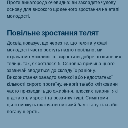
Проте винагорода очевидна: ви закладете чудову
основу для високого щоденного зростання на етапі
молодості.
Повільне зростання телят
Досвід показує, що через те, що телята у фазі
молодості часто ростуть надто повільно, ми
втрачаємо можливість виростити добре розвинених
телиць так, як хотілося б. Основна причина цього
зазвичай зводиться до складу їх раціону.
Використання занадто великої або недостатньої
кількості сирого протеїну, енергії та/або клітковини
часто призводить до ожиріння, плоских тварин, які
відстають у зрості та розвитку туші. Симптоми
цього можуть включати низький бал стану тіла або
погану шерсть.