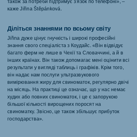
також за потреби підтримує з'язок по телефоні», –
каже Jiřina Štěpánková.
Діліться знаннями по всьому світу
Jiřina дуже цінує гнучкість і широкі професійні
знання свого спеціаліста з Коудайс. «Він відвідує
багато ферм не лише в Чехії та Словаччині, а й в
інших країнах. Він також допомагає мені оцінити всі
результати у вигляді таблиць і графіків. Крім того,
він надає нам послуги ультразвукового
вимірювання жиру для свиноматок, регулярно двічі
на місяць. На практиці це означає, що у нас немає
худих або повних свиноматок, і це є запорукою
більшої кількості вирощених поросят на
свиноматку. Звісно, це також збільшує прибуток
господарства».