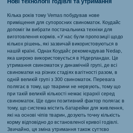
Нові технології годівлі та утримання
Кілька років тому Vemas побудував нове
приміщення для супоросних свиноматок. Коудайс
допоміг їм вибрати постачальника техніки для
виготовлення кормів. «У нас були пропозиції щодо
кількох рішень, які зазвичай використовуються в
нашій країні. Однак Коудайс рекомендував Nedap,
яка широко використовується в Нідерландах. Це
утримання свиноматок у динамічній групі, де всі
свиноматки на різних стадіях вагітності разом, в
одній великій групі з 300 свиноматок. Перевага
полягає в тому, що тварини не нервують, тому що
при такій великій кількості немає ієрархії серед
свиноматок. Ще один позитивний фактор полягає в
тому, що система містить батарейки для живлення,
які на основі чіпів тварин, дозують точну кількість
корму відповідно до встановленої кривої годівлі.
Звичайно, ця зміна утримання також суттєво