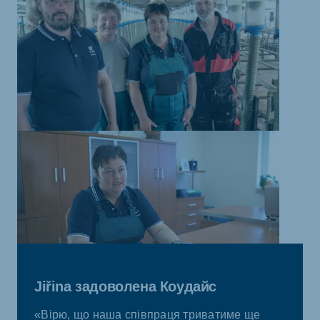
Jiřina задоволена Коудайс
«Вірю, що наша співпраця триватиме ще