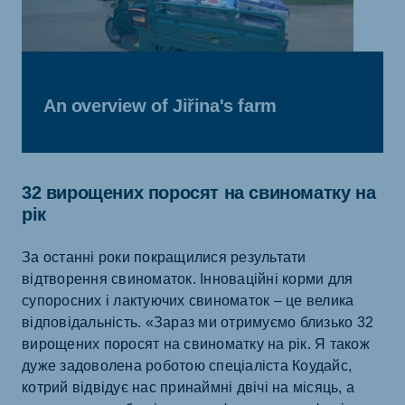
An overview of Jiřina's farm
32 вирощених поросят на свиноматку на
рік
За останні роки покращилися результати
відтворення свиноматок. Інноваційні корми для
супоросних і лактуючих свиноматок – це велика
відповідальність. «Зараз ми отримуємо близько 32
вирощених поросят на свиноматку на рік. Я також
дуже задоволена роботою спеціаліста Коудайс,
котрий відвідує нас принаймні двічі на місяць, а