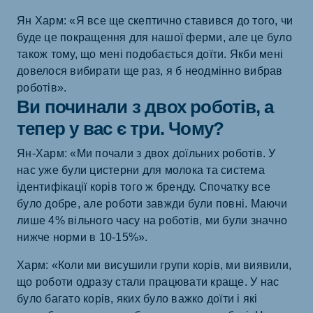
Ян Харм: «Я все ще скептично ставився до того, чи
буде це покращення для нашої ферми, але це було
також тому, що мені подобається доїти. Якби мені
довелося вибирати ще раз, я б неодмінно вибрав
роботів».
Ви починали з двох роботів, а
тепер у вас є три. Чому?
Ян-Харм: «Ми почали з двох доїльних роботів. У
нас уже були цистерни для молока та система
ідентифікації корів того ж бренду. Спочатку все
було добре, але роботи завжди були повні. Маючи
лише 4% вільного часу на роботів, ми були значно
нижче норми в 10-15%».
Харм: «Коли ми висушили групи корів, ми виявили,
що роботи одразу стали працювати краще. У нас
було багато корів, яких було важко доїти і які