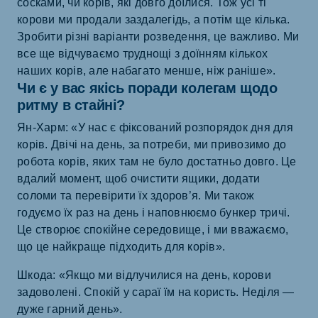
сосками, чи корів, які довго доїлися. Тож усі ті
корови ми продали заздалегідь, а потім ще кілька.
Зробити різні варіанти розведення, це важливо. Ми
все ще відчуваємо труднощі з доїнням кількох
наших корів, але набагато менше, ніж раніше».
Чи є у вас якісь поради колегам щодо
ритму в стайні?
Ян-Харм: «У нас є фіксований розпорядок дня для
корів. Двічі на день, за потреби, ми привозимо до
робота корів, яких там не було достатньо довго. Це
вдалий момент, щоб очистити ящики, додати
соломи та перевірити їх здоров’я. Ми також
годуємо їх раз на день і наповнюємо бункер тричі.
Це створює спокійне середовище, і ми вважаємо,
що це найкраще підходить для корів».
Шкода: «Якщо ми відлучилися на день, корови
задоволені. Спокій у сараї їм на користь. Неділя —
дуже гарний день».