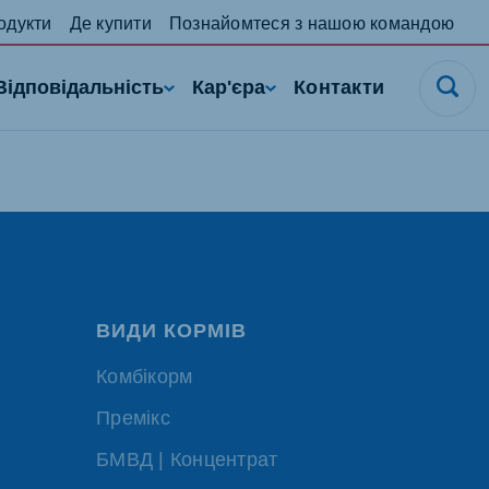
одукти
Де купити
Познайомтеся з нашою командою
Відповідальність
Кар'єра
Контакти
ВИДИ КОРМІВ
Комбікорм
Премікс
БМВД | Концентрат