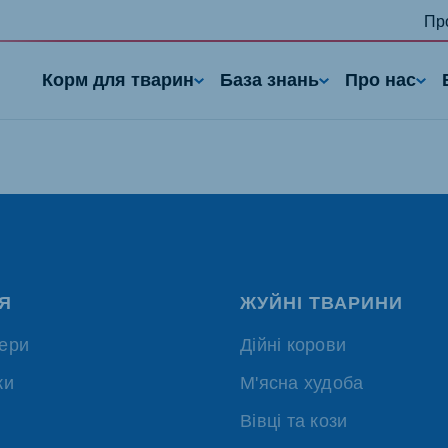
Пр
Корм для тварин
База знань
Про нас
Я
ЖУЙНІ ТВАРИНИ
ери
Дійні корови
nd
Portugal
Portuguese
ки
М'ясна худоба
n
Serbia
Вівці та кози
h
Serbian