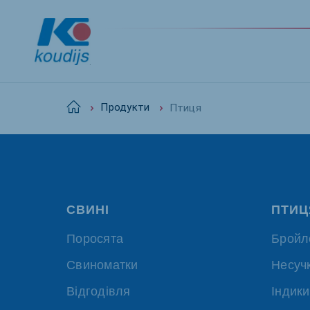
Птиця
Home
Продукти
Global
English
СВИНІ
ПТИЦ
Поросята
Бройл
Netherlands
Pola
Dutch
Polish
Свиноматки
Несуч
Czech Republic
Spai
Відгодівля
Індики
Czech
Spanis