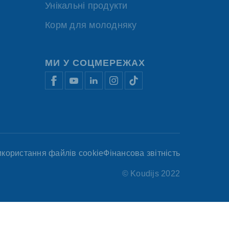
Унікальні продукти
Корм для молодняку
МИ У СОЦМЕРЕЖАХ
икористання файлів cookie
Фінансова звітність
© Koudijs 2022