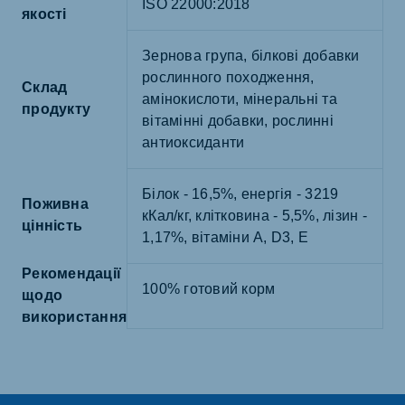
ISO 22000:2018
якості
Зернова група, білкові добавки
рослинного походження,
Склад
амінокислоти, мінеральні та
продукту
вітамінні добавки, рослинні
антиоксиданти
Білок - 16,5%, енергія - 3219
Поживна
кКал/кг, клітковина - 5,5%, лізин -
цінність
1,17%, вітаміни A, D3, E
Рекомендації
100% готовий корм
щодо
використання