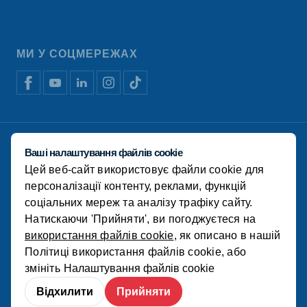
МИ У СОЦМЕРЕЖАХ
Відмова від відповідальності
Ваші налаштування файлів cookie
Політика конфіденційності
Цей веб-сайт використовує файли cookie для
Політика використання файлів cookie
Фінансова звітність
персоналізації контенту, реклами, функцій
соціальних мереж та аналізу трафіку сайту.
© Koudijs 2022
Натискаючи 'Прийняти', ви погоджуєтеся на
використання файлів cookie
, як описано в нашій
Політиці використання файлів cookie, або
змініть
Налаштування файлів cookie
Відхилити
Прийняти