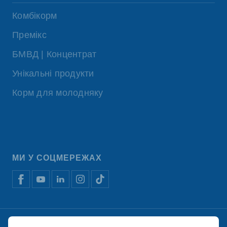
Комбікорм
Премікс
БМВД | Концентрат
Унікальні продукти
Корм для молодняку
МИ У СОЦМЕРЕЖАХ