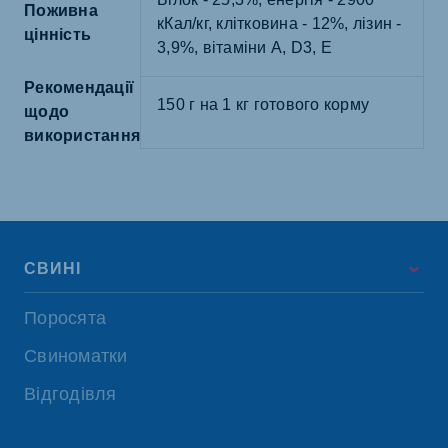
Поживна
кКал/кг, клітковина - 12%, лізин -
цінність
3,9%, вітаміни A, D3, E
Рекомендації
150 г на 1 кг готового корму
щодо
використання
СВИНІ
Поросята
Свиноматки
Відгодівля