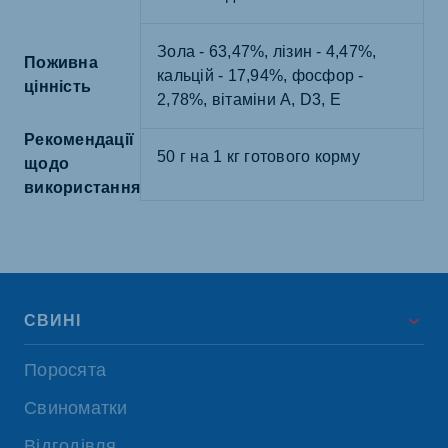
Зола - 63,47%, лізин - 4,47%,
Поживна
кальцій - 17,94%, фосфор -
цінність
2,78%, вітаміни A, D3, E
Рекомендації
50 г на 1 кг готового корму
щодо
використання
СВИНІ
Поросята
Свиноматки
Відгодівля