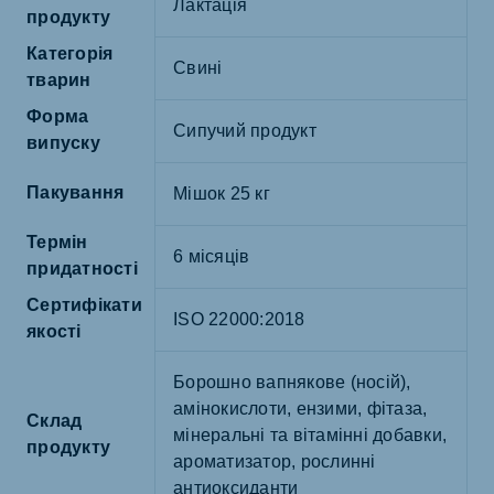
Лактація
продукту
Категорія
Свині
тварин
Форма
Сипучий продукт
випуску
Пакування
Мішок 25 кг
Термін
6 місяців
придатності
Сертифікати
ISO 22000:2018
якості
Борошно вапнякове (носій),
амінокислоти, ензими, фітаза,
Склад
мінеральні та вітамінні добавки,
продукту
ароматизатор, рослинні
антиоксиданти