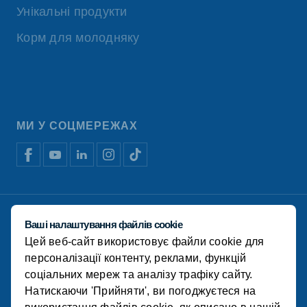
Унікальні продукти
Корм для молодняку
МИ У СОЦМЕРЕЖАХ
Відмова від відповідальності
Ваші налаштування файлів cookie
Політика конфіденційності
Цей веб-сайт використовує файли cookie для
Політика використання файлів cookie
Фінансова звітність
персоналізації контенту, реклами, функцій
соціальних мереж та аналізу трафіку сайту.
© Koudijs 2022
Натискаючи 'Прийняти', ви погоджуєтеся на