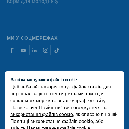
Корм для молодняку
МИ У СОЦМЕРЕЖАХ
Відмова від відповідальності
Ваші налаштування файлів cookie
Політика конфіденційності
Цей веб-сайт використовує файли cookie для
Політика використання файлів cookie
Фінансова звітність
персоналізації контенту, реклами, функцій
соціальних мереж та аналізу трафіку сайту.
© Koudijs 2022
Натискаючи 'Прийняти', ви погоджуєтеся на
використання файлів cookie
, як описано в нашій
Політиці використання файлів cookie, або
змініть
Налаштування файлів cookie