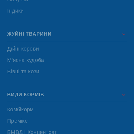
Індики
ЖУЙНІ ТВАРИНИ
Дійні корови
М'ясна худоба
Вівці та кози
ВИДИ КОРМІВ
Комбікорм
Премікс
БМВД | Концентрат