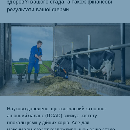
здоров’я вашого стада, а також фінансові
результати вашої ферми.
Науково доведено, що своєчасний катіонно-
аніонний баланс (DCAD) знижує частоту
гіпокальціємії у дійних корів. Але для
максимального успіху важливо, щоб ваше стадо