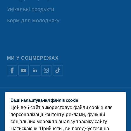
Унікальні продукти
Корм для молодняку
МИ У СОЦМЕРЕЖАХ
Відмова від відповідальності
Ваші налаштування файлів cookie
Політика конфіденційності
Цей веб-сайт використовує файли cookie для
Політика використання файлів cookie
Фінансова звітність
персоналізації контенту, реклами, функцій
соціальних мереж та аналізу трафіку сайту.
© Koudijs 2022
Натискаючи 'Прийняти', ви погоджуєтеся на