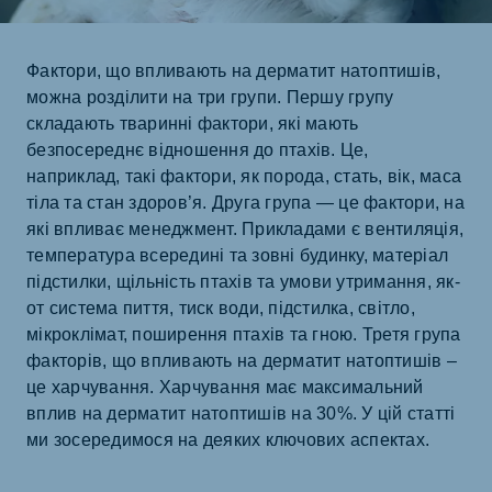
Фактори, що впливають на дерматит натоптишів,
можна розділити на три групи. Першу групу
складають тваринні фактори, які мають
безпосереднє відношення до птахів. Це,
наприклад, такі фактори, як порода, стать, вік, маса
тіла та стан здоров’я. Друга група — це фактори, на
які впливає менеджмент. Прикладами є вентиляція,
температура всередині та зовні будинку, матеріал
підстилки, щільність птахів та умови утримання, як-
от система пиття, тиск води, підстилка, світло,
мікроклімат, поширення птахів та гною. Третя група
факторів, що впливають на дерматит натоптишів –
це харчування. Харчування має максимальний
вплив на дерматит натоптишів на 30%. У цій статті
ми зосередимося на деяких ключових аспектах.