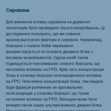
Сировина
Для вивчення впливу сировини на дерматит
натоптишів було проведено багато випробувань. Ці
дослідження показують, що ми повинні
враховувати різні фактори в сировині. Наприклад,
борошно з соєвих бобів переважно
використовується як основне джерело білка з
високою засвоюваністю. Однак калій також
підвищується при вживанні соєвого борошна, що
негативно впливає на FPD. Крім того, концентрація
білка в соєвому борошні опосередковано впливає
на FPD. Чим нижча концентрація білка, тим вищою
буде фракція розчинних не крохмальних
полісахаридів у соєвому борошні, що також
негативно впливає на FPD. Виходом може бути
використання інших альтернативних джерел білка.