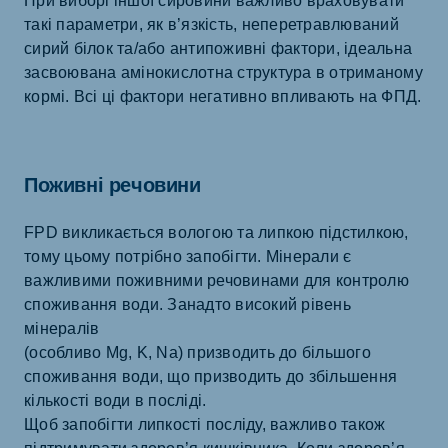
При виборі іншої сировини важливо враховувати
такі параметри, як в’язкість, неперетравлюваний
сирий білок та/або антипоживні фактори, ідеальна
засвоювана амінокислотна структура в отриманому
кормі. Всі ці фактори негативно впливають на ФПД.
Поживні речовини
FPD викликається вологою та липкою підстилкою,
тому цьому потрібно запобігти. Мінерали є
важливими поживними речовинами для контролю
споживання води. Занадто високий рівень
мінералів
(особливо Mg, K, Na) призводить до більшого
споживання води, що призводить до збільшення
кількості води в посліді.
Щоб запобігти липкості посліду, важливо також