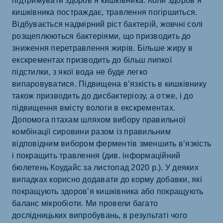
підтримувати здоров’я кишківника. Коли здоров’я
кишківника постраждає, травлення погіршиться.
Відбувається надмірний ріст бактерій, жовчні солі
розщеплюються бактеріями, що призводить до
зниження перетравлення жирів. Більше жиру в
екскрементах призводить до більш липкої
підстилки, з якої вода не буде легко
випаровуватися. Підвищена в’язкість в кишківнику
також призводить до дисбактеріозу, а отже, і до
підвищення вмісту вологи в екскрементах.
Допомога птахам шляхом вибору правильної
комбінації сировини разом із правильним
відповідним вибором ферментів зменшить в’язкість
і покращить травлення (див. інформаційний
бюлетень Коудайс за листопад 2020 р.). У деяких
випадках корисно додавати до корму добавки, які
покращують здоров’я кишківника або покращують
баланс мікробіоти. Ми провели багато
дослідницьких випробувань, в результаті чого