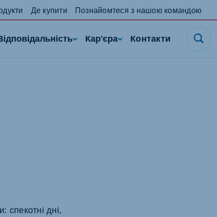
одукти
Де купити
Познайомтеся з нашою командою
Відповідальність
Кар'єра
Контакти
: спекотні дні,