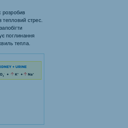
с розробив
з тепловий стрес.
запобігти
ує поглинання
хвиль тепла.