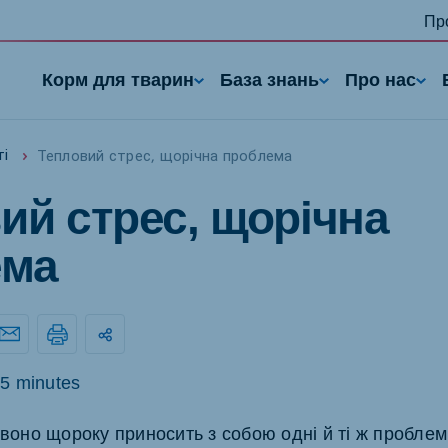
Пр
Корм для тварин
База знань
Про нас
Тепловий стрес, щорічна проблема
ті
ий стрес, щорічна
ема
nd
Portugal
Portuguese
5 minutes
n
Serbia
 воно щороку приносить з собою одні й ті ж проблеми
h
Serbian