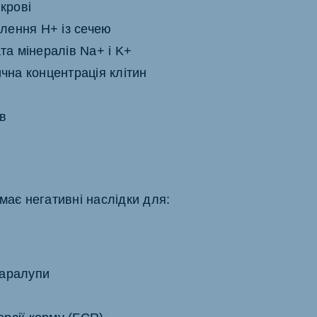
крові
ілення Н+ із сечею
та мінералів Na+ і K+
чна концентрація клітин
ів
має негативні наслідки для:
каралупи