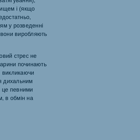
затягування),
ищем і (якщо
едостатньо,
ням у розведенні
о вони виробляють
овий стрес не
тварини починають
, викликаючи
ся дихальним
и це певними
, в обмін на