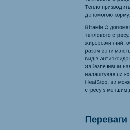
Тепло призводить 
допомогою корму
Вітамін С допома
теплового стресу.
жиророзчинний; об
разом вони мають
видів антиоксида
Забезпечивши нал
налаштувавши кор
HeatStop, ви мож
стресу з меншим
Переваги 