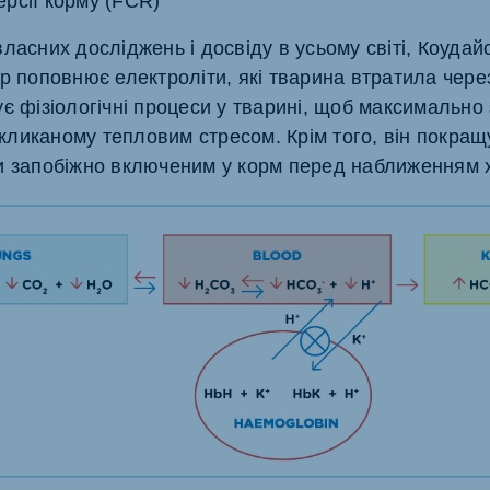
ерсії корму (FCR)
ласних досліджень і досвіду в усьому світі, Коудай
p поповнює електроліти, які тварина втратила чере
є фізіологічні процеси у тварині, щоб максимально 
ликаному тепловим стресом. Крім того, він покращ
и запобіжно включеним у корм перед наближенням 