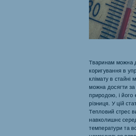
Brasil
Ukrai
Portuguese
Ukraini
Koudijs Export
English
Тваринам можна д
коригування в упр
клімату в стайні 
можна досягти за
природою, і його
різниця. У цій ст
Тепловий стрес ви
навколишнє серед
температури та во