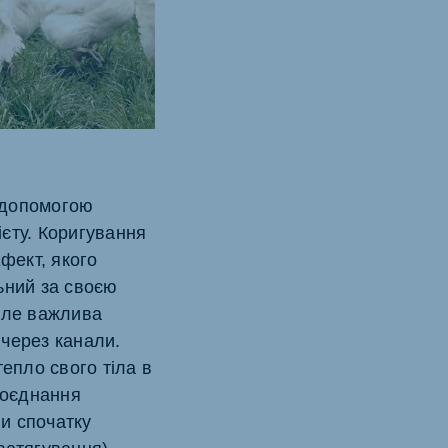
 допомогою
ієту. Коригування
фект, якого
ьний за своєю
але важлива
 через канали.
епло свого тіла в
Поєднання
ни спочатку