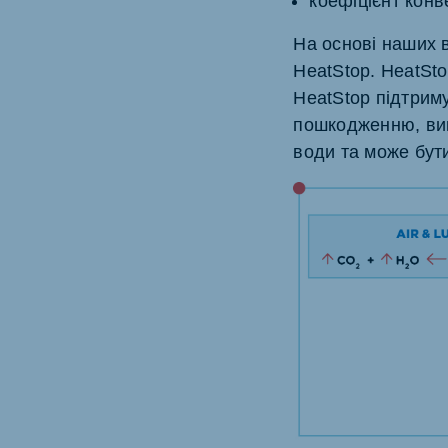
коефіцієнт конв
На основі наших в
HeatStop. HeatSto
HeatStop підтриму
пошкодженню, вик
води та може бут