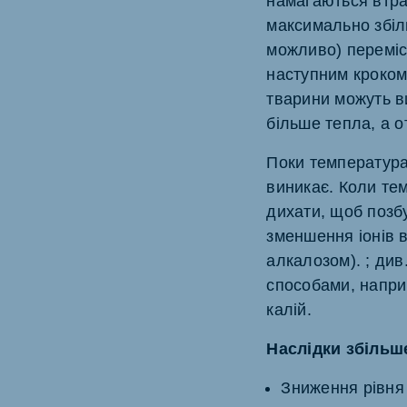
намагаються втра
максимально збіл
можливо) переміс
наступним кроком
тварини можуть в
більше тепла, а о
Поки температура
виникає. Коли те
дихати, щоб позб
зменшення іонів 
алкалозом). ; ди
способами, наприк
калій.
Наслідки збільш
Зниження рівня