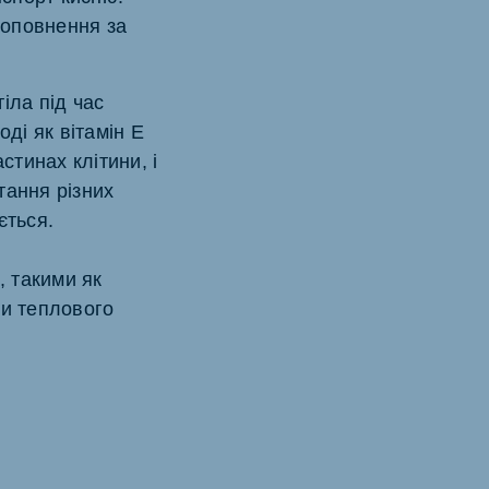
поповнення за
іла під час
ді як вітамін Е
стинах клітини, і
тання різних
ється.
 такими як
ми теплового