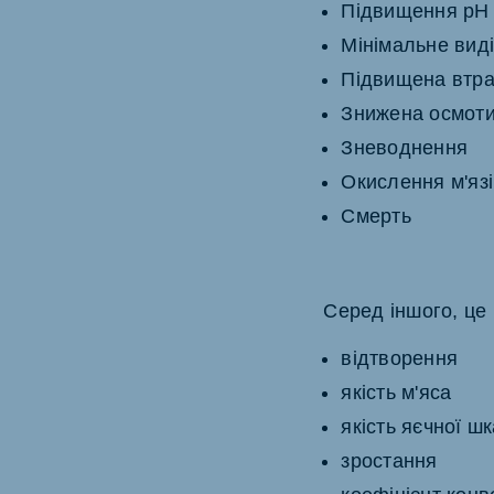
Підвищення pH 
Мінімальне вид
Підвищена втра
Знижена осмоти
Зневоднення
Окислення м'яз
Смерть
Серед іншого, це 
відтворення
якість м'яса
якість яєчної ш
зростання