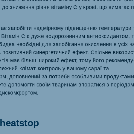
до зниження рівня вітаміну С у крові, що вимагає 
.
гає запобігти надмірному підвищенню температури т
 Вітамін С є дуже водорозчинним антиоксидантом, то
идва необхідні для запобігання окислення в усіх ча
 позитивний синергетичний ефект. Спільне викорис
нтів має більш широкий ефект, тому його рекоменду
ежний клімат-контроль у вашому сараї та
м, доповнений за потреби особливими продуктами,
ете допомогти своїм тваринам впоратися з періода
 дискомфортом.
heatstop