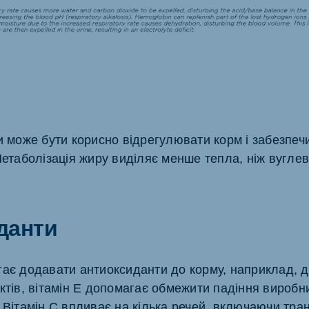
и може бути корисно відрегулювати корм і забезпечи
Метаболізація жиру виділяє менше тепла, ніж вуглев
данти
гає додавати антиоксиданти до корму, наприклад, д
ктів, вітамін Е допомагає обмежити падіння виробн
 Вітамін С впливає на кілька речей, включаючи тра