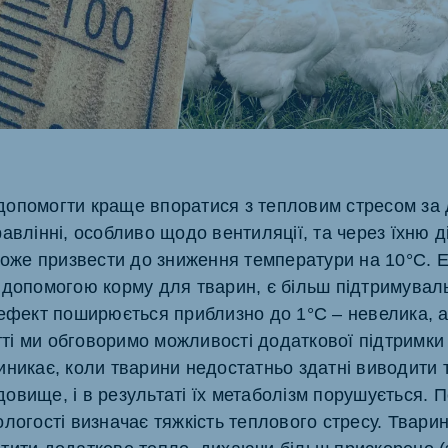
ne (Koudijs)
Russia (Koudijs)
an
Russian
опомогти краще впоратися з тепловим стресом за
авлінні, особливо щодо вентиляції, та через їхню д
може призвести до зниження температури на 10°C. Е
 допомогою корму для тварин, є більш підтримувал
 ефект поширюється приблизно до 1°C – невелика, 
атті ми обговоримо можливості додаткової підтримки
никає, коли тварини недостатньо здатні виводити т
овище, і в результаті їх метаболізм порушується. 
логості визначає тяжкість теплового стресу. Твари