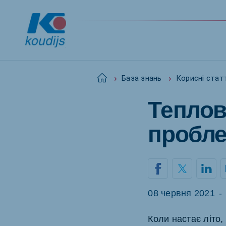
Home
База знань
Корисні стат
Теплов
Global
English
пробл
Netherlands
Pola
Dutch
Polish
08 червня 2021
-
Czech Republic
Spai
Коли настає літо,
Czech
Spanis