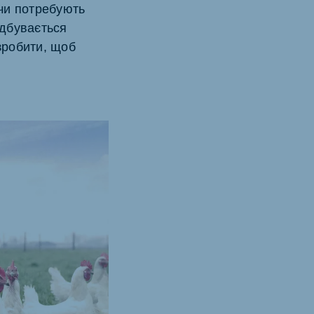
 чи потребують
ідбувається
зробити, щоб