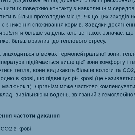
тити додаткове тепло, дихаючи більш прискорено (
ьшити їх поверхню контакту з навколишнім середов
тити в більш прохолодне місце. Якщо цих заходів н
 є ​​зниження споживання кормів. Завдяки досягнен
иробляти більше за день, але це також означає, щ
тже, більш вразливі до теплового стресу.
 знаходиться в межах термонейтральної зони, тепл
мпература підіймається вище цієї зони комфорту і 
утися тепла, вони видихають більше вологи та CO2
водню в крові, що підвищує pH крові (це називаєть
в. малюнок 1). Організм може частково компенсуват
лад, вивільняючи водень, зв’язаний з гемоглобіном
ення частоти дихання
 CO2 в крові