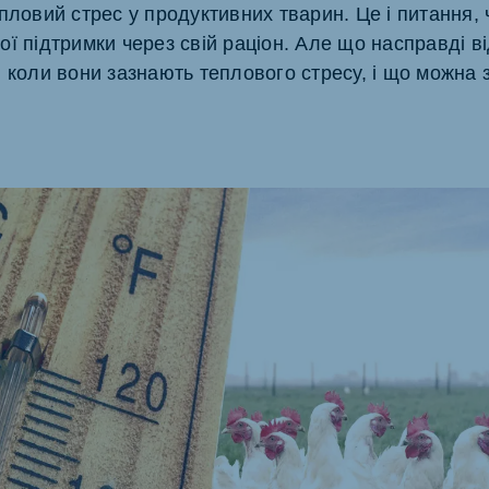
пловий стрес у продуктивних тварин. Це і питання,
akia
ї підтримки через свій раціон. Але що насправді в
, коли вони зазнають теплового стресу, і що можна 
mar
Indonesia
e
Indonesian
 Africa
Ghana (Koudijs)
English
pia (Koudijs)