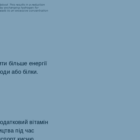
ти більше енергії
оди або білки.
одатковий вітамін
ицтва під час
нспорт кисню.