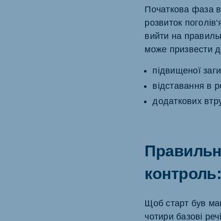
Початкова фаза ви
розвиток поголів
вийти на правильн
може призвести д
підвищеної заги
відставання в ро
додаткових втруч
Правильни
контроль:
Щоб старт був ма
чотири базові реч