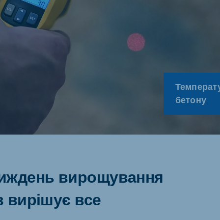
ne (Koudijs)
Russia (Koudijs)
an
Russian
Температ
бетону
иждень вирощування
 вирішує все