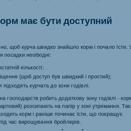
корм має бути доступний
но, щоб курча швидко знайшло корм і почало їсти. 
я посадки необхідні:
статній кількості;
іщення (щоб доступ був швидкий і простий);
чи підходять курчата до зони годівлі.
на господарств робить додаткову зону годівлі - кор
артовий) розсипають на папір у зоні утримання. Так
ходить корм і раніше починає їсти, що покращує
 під час вирощування бройлерів.