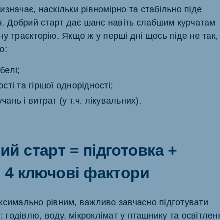
значає, наскільки рівномірно та стабільно піде
'я. Добрий старт дає шанс навіть слабшим курчатам
у траєкторію. Якщо ж у перші дні щось піде не так,
о:
белі;
сті та гіршої однорідності;
ань і витрат (у т.ч. лікувальних).
й старт = підготовка +
 4 ключові фактори
ксимально рівним, важливо завчасно підготувати
і: годівлю, воду, мікроклімат у пташнику та освітлен