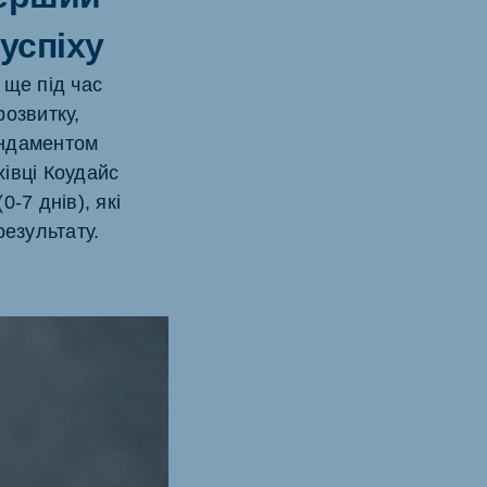
 успіху
 ще під час
розвитку,
ундаментом
хівці Коудайс
-7 днів), які
результату.