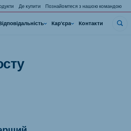
одукти
Де купити
Познайомтеся з нашою командою
Відповідальність
Кар'єра
Контакти
осту
перший