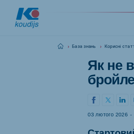
Home
База знань
Корисні стат
Як не 
Global
English
бройле
Netherlands
Pola
Dutch
Polish
03 лютого 2026
-
Czech Republic
Spai
Стартови
Czech
Spanis