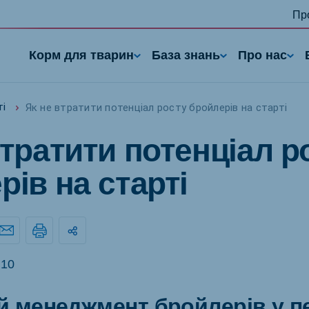
Пр
Корм для тварин
База знань
Про нас
Як не втратити потенціал росту бройлерів на старті
ті
втратити потенціал р
рів на старті
nd
Portugal
Portuguese
10
n
Serbia
й менеджмент бройлерів у 
h
Serbian