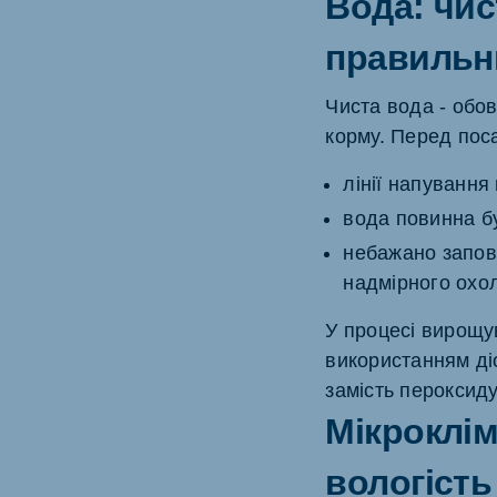
Вода: чис
правильн
Чиста вода - обо
корму. Перед пос
лінії напування
вода повинна б
небажано запов
надмірного охо
У процесі вирощу
використанням діо
замість пероксид
Мікроклім
вологість