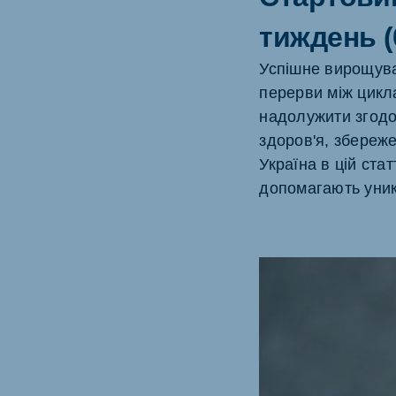
Hungary
Slov
тиждень (
Hungarian
Slovak
Успішне вирощува
перерви між цикла
надолужити згодо
здоров'я, збереже
Vietnam
Myan
Україна в цій ста
Vietnamese
Burmes
допомагають уник
Philippines
India
English
English
South Africa
South
Afrikaans
English
Egypt (Koudijs)
Ethio
English
English