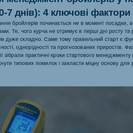
akia
0-7 днів): 4 ключові фактори
ння бройлерів починається не в момент посадки, а
ми. Те, чого курча не отримує в перші дні росту та 
м дуже складно. Саме тому правильний старт є ф
ності, однорідності та прогнозованих приростів. Фа
mar
Indonesia
тті зібрали практичні кроки стартового менеджменту (0
e
Indonesian
нути типових помилок і закласти міцну основу для 
 Africa
Ghana (Koudijs)
English
pia (Koudijs)