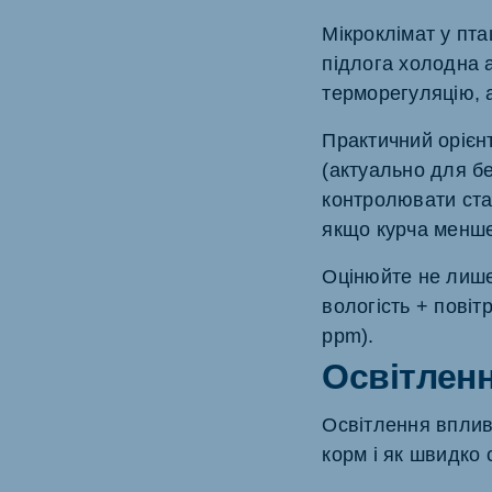
Мікроклімат у пт
підлога холодна а
терморегуляцію, а
Практичний орієн
(актуально для б
контролювати ста
якщо курча менше
Оцінюйте не лише
вологість + повіт
ppm).
Освітленн
Освітлення вплива
корм і як швидко