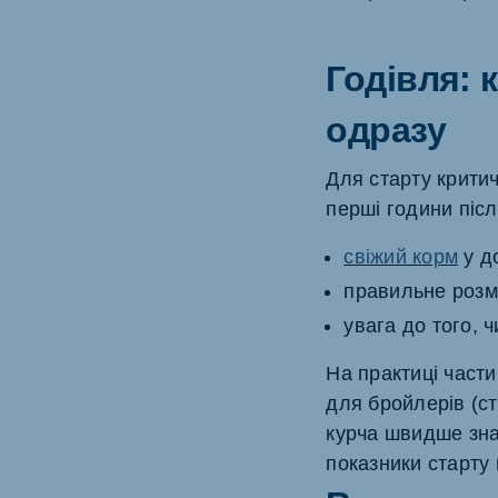
Годівля: 
одразу
Для старту критич
перші години післ
свіжий корм
у до
правильне розм
увага до того, 
На практиці части
для бройлерів (ст
курча швидше зна
показники старту