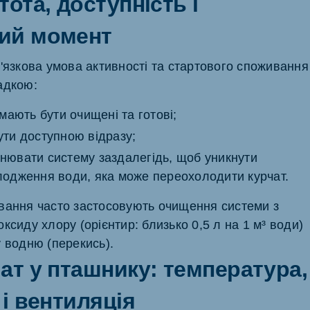
тота, доступність і
ий момент
в'язкова умова активності та стартового споживання
адкою:
 мають бути очищені та готові;
ути доступною відразу;
нювати систему заздалегідь, щоб уникнути
лодження води, яка може переохолодити курчат.
вання часто застосовують очищення системи з
ксиду хлору (орієнтир: близько 0,5 л на 1 м³ води)
у водню (перекись).
ат у пташнику: температура,
 і вентиляція