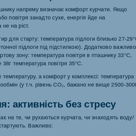
ашнику напряму визначає комфорт курчати. Якщо
бо повітря занадто сухе, енергія йде на
 не на ріст.
тир для старту: температура підлоги близько 27-29
етонної підлоги під підстилкою). Додатково важливо
ртову зону: температура повітря в пташнику 33°C,
 38г температура повітря 35°C.
 температуру, а комфорт у комплексі: температура
рообмін (у т.ч. рівень CO₂, бажано не вище 2500-300
я: активність без стресу
є на те, чи рухаються курчата, чи знаходять воду/
 стартують. Важливо: