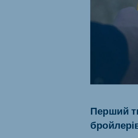
Brasil
Ukrai
Portuguese
Ukraini
Koudijs Export
English
Перший т
бройлерів